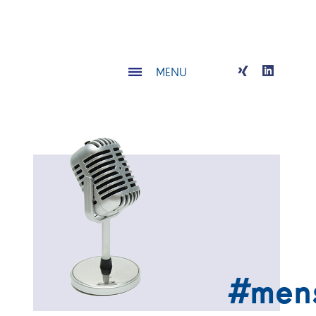
MENU
#
men