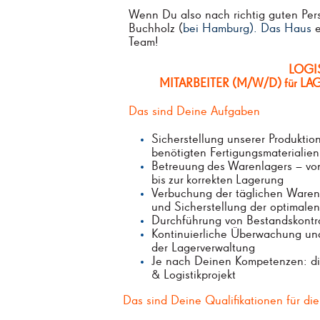
Wenn Du also nach richtig guten Per
Buchholz (
bei Hamburg). Das Haus
e
Team!
LOGI
MITARBEITER
(M/W/D)
LA
für
Das sind Deine Aufgaben
Sicherstellung unserer Produktion
benötigten Fertigungsmaterialien
Betreuung
des
Warenlagers
–
vo
bis
zur
korrekten
Lagerung
Verbuchung der täglichen Ware
und Sicherstellung der optimalen
Durchführung von Bestandskontr
Kontinuierliche Überwachung und
der Lagerverwaltung
Je nach Deinen Kompetenzen: di
& Logistikprojekt
Das sind Deine Qualifikationen für di