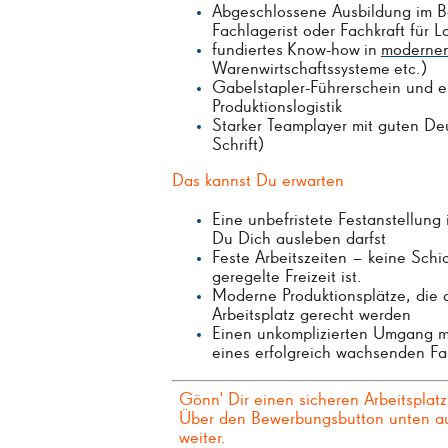
Abgeschlossene Ausbildung im Be
Fachlagerist oder Fachkraft für La
fundiertes
Know-how
in
moderne
Warenwirtschaftssysteme
etc.)
Gabelstapler-Führerschein und er
Produktionslogistik
Starker Teamplayer mit guten De
Schrift)
Das kannst Du erwarten
Eine unbefristete Festanstellung
Du Dich ausleben darfst
Feste Arbeitszeiten – keine Schic
geregelte Freizeit ist.
Moderne Produktionsplätze, die
Arbeitsplatz gerecht werden
Einen unkomplizierten Umgang mi
eines erfolgreich wachsenden F
Gönn' Dir einen sicheren Arbeitsplat
Über den Bewerbungsbutton unten auf
weiter.