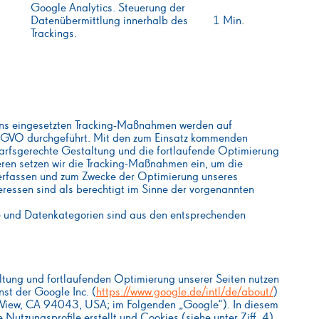
Google Analytics. Steuerung der
Datenübermittlung innerhalb des
1 Min.
Trackings.
uns eingesetzten Tracking-Maßnahmen werden auf
 DSGVO durchgeführt. Mit den zum Einsatz kommenden
arfsgerechte Gestaltung und die fortlaufende Optimierung
eren setzen wir die Tracking-Maßnahmen ein, um die
 erfassen und zum Zwecke der Optimierung unseres
eressen sind als berechtigt im Sinne der vorgenannten
e und Datenkategorien sind aus den entsprechenden
tung und fortlaufenden Optimierung unserer Seiten nutzen
st der Google Inc. (
https://www.google.de/intl/de/about/
)
View, CA 94043, USA; im Folgenden „Google“). In diesem
tzungsprofile erstellt und Cookies (siehe unter Ziff. 4)