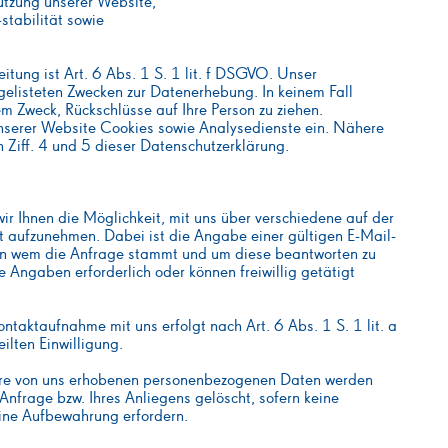
tzung unserer Website,
stabilität sowie
itung ist Art. 6 Abs. 1 S. 1 lit. f DSGVO. Unser
fgelisteten Zwecken zur Datenerhebung. In keinem Fall
 Zweck, Rückschlüsse auf Ihre Person zu ziehen.
nserer Website Cookies sowie Analysedienste ein. Nähere
 Ziff. 4 und 5 dieser Datenschutzerklärung.
wir Ihnen die Möglichkeit, mit uns über verschiedene auf der
t aufzunehmen. Dabei ist die Angabe einer gültigen E-Mail-
 von wem die Anfrage stammt und um diese beantworten zu
e Angaben erforderlich oder können freiwillig getätigt
taktaufnahme mit uns erfolgt nach Art. 6 Abs. 1 S. 1 lit. a
ilten Einwilligung.
lare von uns erhobenen personenbezogenen Daten werden
Anfrage bzw. Ihres Anliegens gelöscht, sofern keine
eine Aufbewahrung erfordern.