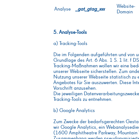
Website-
Analyse
_gat_gtag_xxx
Domain
5. Analyse-Tools
a) Tracking-Tools
Die im Folgenden aufgeführten und von 
Grundlage des Art. 6 Abs. 1 S. 1 lit. f
Tracking-Maßnahmen wollen wir eine bed
unserer Webseite sicherstellen. Zum and
Nutzung unserer Webseite statistisch zu
Angebotes für Sie auszuwerten. Diese Int
Vorschrift anzusehen.
Die jeweiligen Datenverarbeitungszweck
Tracking-Tools zu entnehmen.
b) Google Analytics
Zum Zwecke der bedarfsgerechten Gestal
wir Google Analytics, ein Webanalysedien
(1600 Amphitheatre Parkway, Mountain 
Zusammenhang werden pseudonymisierte Nu