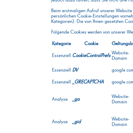
jedoch dazu führen, dass Sie nicht alle F
Beim erstmaligen Aufruf unserer Website 
persönlichen Cookie-Einstellungen vorne
Kategorien). Die von Ihnen gesetzten Coo
Folgende Cookies werden von unserer Web
Kategorie
Cookie
Geltungsb
Website-
Essenziell
CookieControlPrefs
Domain
Essenziell
DV
google.co
Essenziell
_GRECAPTCHA
google.co
Website-
Analyse
_ga
Domain
Website-
Analyse
_gid
Domain