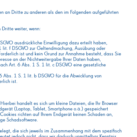
en an Dritte zu anderen als den im Folgenden aufgeführten
Dritte weiter, wenn:
a DSGVO ausdrückliche Einwilligung dazu erteilt haben,
 1 lit. f DSGVO zur Geltendmachung, Ausübung oder
orderlich ist und kein Grund zur Annahme besteht, dass Sie
eresse an der Nichtweitergabe Ihrer Daten haben,
nach Art. 6 Abs. 1 S. 1 lit. c DSGVO eine gesetzliche
 6 Abs. 1 S. 1 lit. b DSGVO für die Abwicklung von
lich ist.
 Hierbei handelt es sich um kleine Dateien, die Ihr Browser
ndgerät (Laptop, Tablet, Smartphone o.ä.) gespeichert
 Cookies richten auf Ihrem Endgerät keinen Schaden an,
tige Schadsoftware.
legt, die sich jeweils im Zusammenhang mit dem spezifisch
utet jedoch nicht, dass wir dadurch unmittelbar Kenntnis