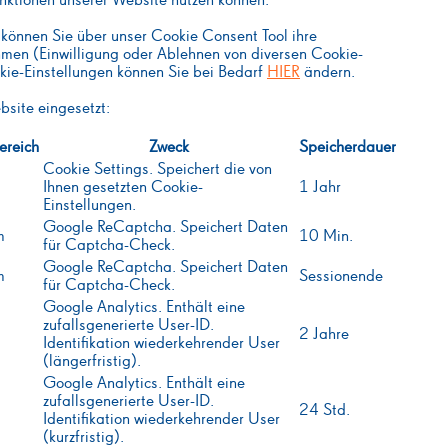
unktionen unserer Website nutzen können.
können Sie über unser Cookie Consent Tool ihre
hmen (Einwilligung oder Ablehnen von diversen Cookie-
kie-Einstellungen können Sie bei Bedarf
HIER
ändern.
site eingesetzt:
ereich
Zweck
Speicherdauer
Cookie Settings. Speichert die von
Ihnen gesetzten Cookie-
1 Jahr
Einstellungen.
Google ReCaptcha. Speichert Daten
m
10 Min.
für Captcha-Check.
Google ReCaptcha. Speichert Daten
m
Sessionende
für Captcha-Check.
Google Analytics. Enthält eine
zufallsgenerierte User-ID.
2 Jahre
Identifikation wiederkehrender User
(längerfristig).
Google Analytics. Enthält eine
zufallsgenerierte User-ID.
24 Std.
Identifikation wiederkehrender User
(kurzfristig).