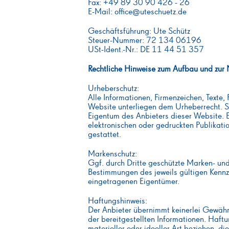
Fax: +49 89 30 90 426 - 26
E-Mail: office@uteschuetz.de
Geschäftsführung: Ute Schütz
Steuer-Nummer: 72 134 06196
USt-Ident.-Nr.: DE 11 44 51 357
Rechtliche Hinweise zum Aufbau und zur N
Urheberschutz:
Alle Informationen, Firmenzeichen, Texte,
Website unterliegen dem Urheberrecht. Si
Eigentum des Anbieters dieser Website. 
elektronischen oder gedruckten Publikati
gestattet.
Markenschutz:
Ggf. durch Dritte geschützte Marken- un
Bestimmungen des jeweils gültigen Kennze
eingetragenen Eigentümer.
Haftungshinweis:
Der Anbieter übernimmt keinerlei Gewähr f
der bereitgestellten Informationen. Haf
materieller oder ideeller Art beziehen, 