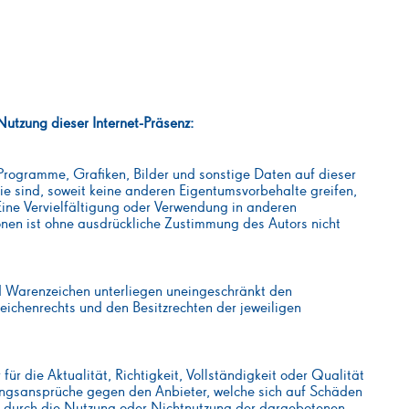
utzung dieser Internet-Präsenz:
 Programme, Grafiken, Bilder und sonstige Daten auf dieser
e sind, soweit keine anderen Eigentumsvorbehalte greifen,
Eine Vervielfältigung oder Verwendung in anderen
onen ist ohne ausdrückliche Zustimmung des Autors nicht
d Warenzeichen unterliegen uneingeschränkt den
ichenrechts und den Besitzrechten der jeweiligen
ür die Aktualität, Richtigkeit, Vollständigkeit oder Qualität
tungsansprüche gegen den Anbieter, welche sich auf Schäden
die durch die Nutzung oder Nichtnutzung der dargebotenen