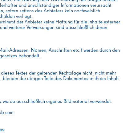
lerhafter und unvollständiger Informationen verursacht
n, sofern seitens des Anbieters kein nachweislich
chulden vorliegt.
übernimmt der Anbieter keine Haftung für die Inhalte externer
n und weiterer Verweisungen sind ausschließlich deren
-Mail-Adressen, Namen, Anschriften etc.) werden durch den
gesetzes behandelt.
 dieses Textes der geltenden Rechtslage nicht, nicht mehr
n, bleiben die übrigen Teile des Dokumentes in ihrem Inhalt
nz wurde ausschließlich eigenes Bildmaterial verwendet.
ob.com
cs: