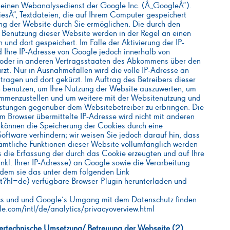
 einen Webanalysedienst der Google Inc. (Â„GoogleÂ“).
esÂ“, Textdateien, die auf Ihrem Computer gespeichert
ng der Website durch Sie ermöglichen. Die durch den
 Benutzung dieser Website werden in der Regel an einen
und dort gespeichert. Im Falle der Aktivierung der IP-
 Ihre IP-Adresse von Google jedoch innerhalb von
 oder in anderen Vertragsstaaten des Abkommens über den
zt. Nur in Ausnahmefällen wird die volle IP-Adresse an
ragen und dort gekürzt. Im Auftrag des Betreibers dieser
 benutzen, um Ihre Nutzung der Website auszuwerten, um
ammenzustellen und um weitere mit der Websitenutzung und
istungen gegenüber dem Websitebetreiber zu erbringen. Die
 Browser übermittelte IP-Adresse wird nicht mit anderen
können die Speicherung der Cookies durch eine
oftware verhindern; wir weisen Sie jedoch darauf hin, dass
sämtliche Funktionen dieser Website vollumfänglich werden
 die Erfassung der durch das Cookie erzeugten und auf Ihre
kl. Ihrer IP-Adresse) an Google sowie die Verarbeitung
ndem sie das unter dem folgenden Link
t?hl=de) verfügbare Browser-Plugin herunterladen und
cs und und Google´s Umgang mit dem Datenschutz finden
le.com/intl/de/analytics/privacyoverview.html
ertechnische Umsetzung/ Betreuung der Webseite (2)