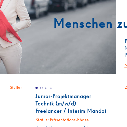
Menschen z
P
N
P
M
Stellen
Z
Junior-Projektmanager
Technik (m/w/d) -
Freelancer / Interim Mandat
Status: Präsentations-Phase